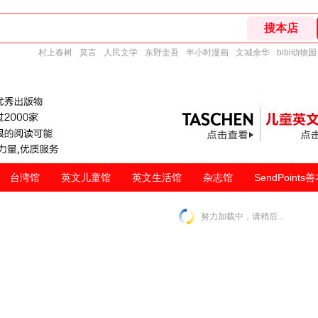
村上春树
莫言
人民文学
东野圭吾
半小时漫画
文城余华
bibi动物园
台湾馆
英文儿童馆
英文生活馆
杂志馆
SendPoints
努力加载中，请稍后...