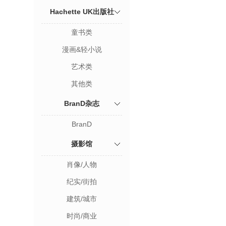
Hachette UK出版社
童书类
漫画&轻小说
艺术类
其他类
BranD杂志
BranD
摄影馆
肖像/人物
纪实/街拍
建筑/城市
时尚/商业