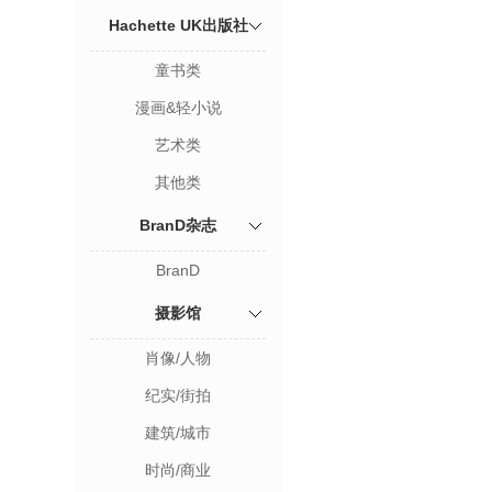
Hachette UK出版社
童书类
漫画&轻小说
艺术类
其他类
BranD杂志
BranD
摄影馆
肖像/人物
纪实/街拍
建筑/城市
时尚/商业