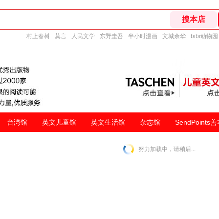
村上春树
莫言
人民文学
东野圭吾
半小时漫画
文城余华
bibi动物园
台湾馆
英文儿童馆
英文生活馆
杂志馆
SendPoints
努力加载中，请稍后...