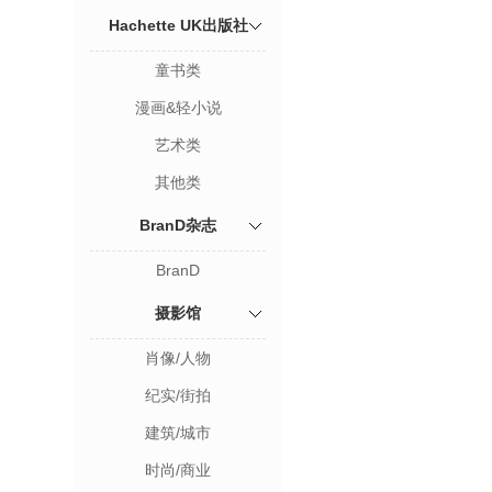
Hachette UK出版社
童书类
漫画&轻小说
艺术类
其他类
BranD杂志
BranD
摄影馆
肖像/人物
纪实/街拍
建筑/城市
时尚/商业