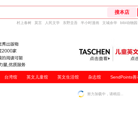
村上春树
莫言
人民文学
东野圭吾
半小时漫画
文城余华
bibi动物园
台湾馆
英文儿童馆
英文生活馆
杂志馆
SendPoints
努力加载中，请稍后...