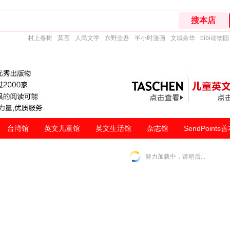
村上春树
莫言
人民文学
东野圭吾
半小时漫画
文城余华
bibi动物园
台湾馆
英文儿童馆
英文生活馆
杂志馆
SendPoints
努力加载中，请稍后...