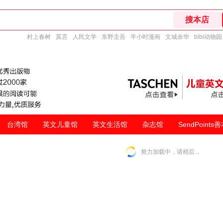
村上春树
莫言
人民文学
东野圭吾
半小时漫画
文城余华
bibi动物园
台湾馆
英文儿童馆
英文生活馆
杂志馆
SendPoints
努力加载中，请稍后...