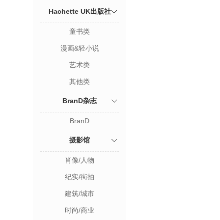
Hachette UK出版社
童书类
漫画&轻小说
艺术类
其他类
BranD杂志
BranD
摄影馆
肖像/人物
纪实/街拍
建筑/城市
时尚/商业