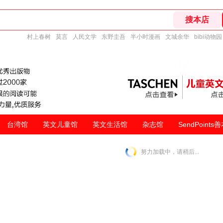
村上春树
莫言
人民文学
东野圭吾
半小时漫画
文城余华
bibi动物园
台湾馆
英文儿童馆
英文生活馆
杂志馆
SendPoints
努力加载中，请稍后...