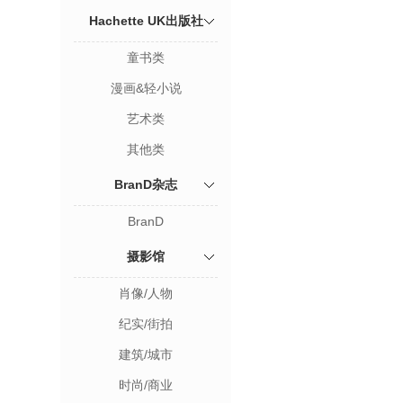
Hachette UK出版社
童书类
漫画&轻小说
艺术类
其他类
BranD杂志
BranD
摄影馆
肖像/人物
纪实/街拍
建筑/城市
时尚/商业