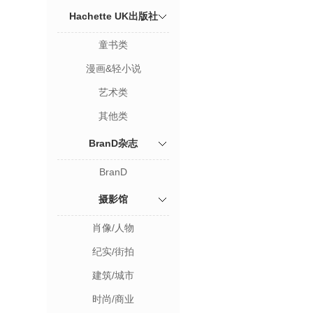
Hachette UK出版社
童书类
漫画&轻小说
艺术类
其他类
BranD杂志
BranD
摄影馆
肖像/人物
纪实/街拍
建筑/城市
时尚/商业