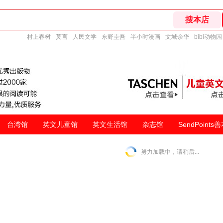
村上春树
莫言
人民文学
东野圭吾
半小时漫画
文城余华
bibi动物园
台湾馆
英文儿童馆
英文生活馆
杂志馆
SendPoints
努力加载中，请稍后...