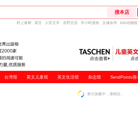
村上春树
莫言
人民文学
东野圭吾
半小时漫画
文城余华
bibi动物园
台湾馆
英文儿童馆
英文生活馆
杂志馆
SendPoints
努力加载中，请稍后...