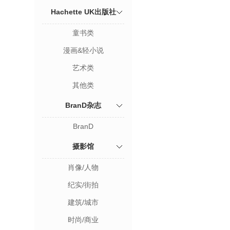
Hachette UK出版社
童书类
漫画&轻小说
艺术类
其他类
BranD杂志
BranD
摄影馆
肖像/人物
纪实/街拍
建筑/城市
时尚/商业