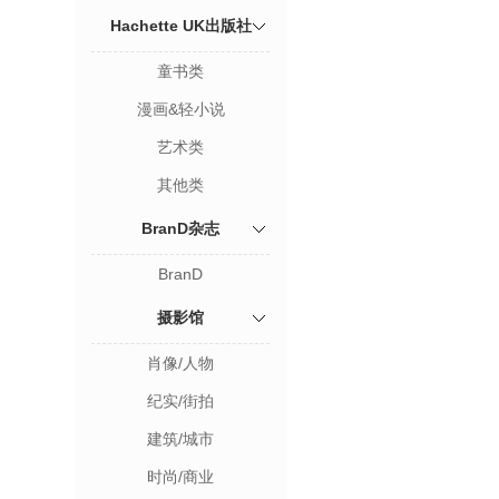
Hachette UK出版社
童书类
漫画&轻小说
艺术类
其他类
BranD杂志
BranD
摄影馆
肖像/人物
纪实/街拍
建筑/城市
时尚/商业