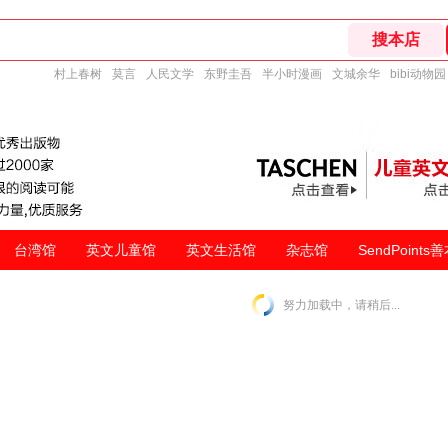
村上春树
莫言
人民文学
东野圭吾
半小时漫画
文城余华
bibi动物园
台湾馆
英文儿童馆
英文生活馆
杂志馆
SendPoints
努力加载中，请稍后...