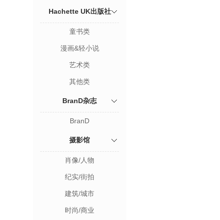
Hachette UK出版社
童书类
漫画&轻小说
艺术类
其他类
BranD杂志
BranD
摄影馆
肖像/人物
纪实/街拍
建筑/城市
时尚/商业