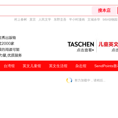
村上春树
莫言
人民文学
东野圭吾
半小时漫画
文城余华
bibi动物园
台湾馆
英文儿童馆
英文生活馆
杂志馆
SendPoints
努力加载中，请稍后...